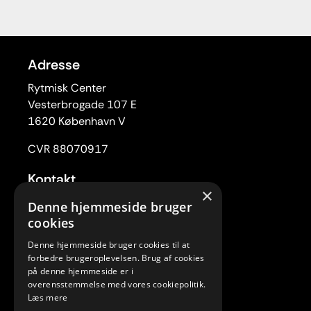
Adresse
Rytmisk Center
Vesterbrogade 107 E
1620 København V
CVR 88070917
Kontakt
×
Tlf. 33 22 59 84
Denne hjemmeside bruger
Mail:
rc@rytmiskcenter.dk
cookies
Denne hjemmeside bruger cookies til at
Kontorets åbningstider
forbedre brugeroplevelsen. Brug af cookies
Mandag-torsdag kl. 10.00-15.00
på denne hjemmeside er i
overensstemmelse med vores cookiepolitik.
Fredag lukket
Læs mere