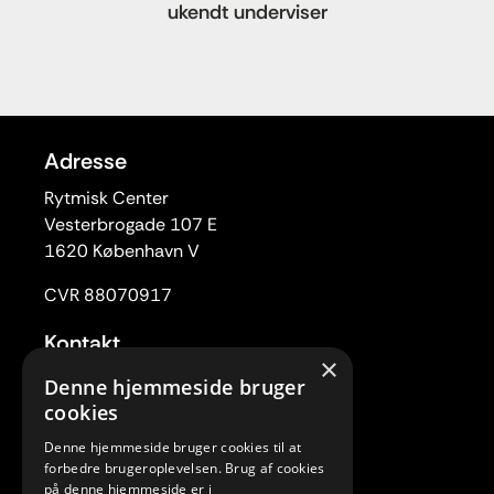
ukendt underviser
Adresse
Rytmisk Center
Vesterbrogade 107 E
1620 København V
CVR 88070917
Kontakt
×
Tlf. 33 22 59 84
Denne hjemmeside bruger
Mail:
rc@rytmiskcenter.dk
cookies
Denne hjemmeside bruger cookies til at
Kontorets åbningstider
forbedre brugeroplevelsen. Brug af cookies
Mandag-torsdag kl. 10.00-15.00
på denne hjemmeside er i