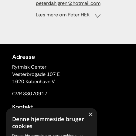
peterdahlgren@hotmail.com
Læs mere om Peter
HER
Adresse
Rytmisk Center
Vesterbrogade 107 E
1620 København V
CVR 88070917
Kontakt
×
Tlf. 33 22 59 84
Denne hjemmeside bruger
Mail:
rc@rytmiskcenter.dk
cookies
Denne hjemmeside bruger cookies til at