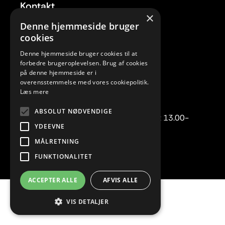
Kontakt
×
Tlf. 33 22 59 84
Denne hjemmeside bruger
Mail:
rc@rytmiskcenter.dk
cookies
Denne hjemmeside bruger cookies til at
Kontorets åbningstider
forbedre brugeroplevelsen. Brug af cookies
Mandag-torsdag kl. 10.00-15.00
på denne hjemmeside er i
overensstemmelse med vores cookiepolitik.
Fredag lukket
Læs mere
Telefonisk henvendelse:
ABSOLUT NØDVENDIGE
Mandag-torsdag kl. 10.00-12.00 samt 13.00-
YDEEVNE
15.00.
MÅLRETNING
FUNKTIONALITET
ACCEPTER ALLE
AFVIS ALLE
En del af
VIS DETALJER