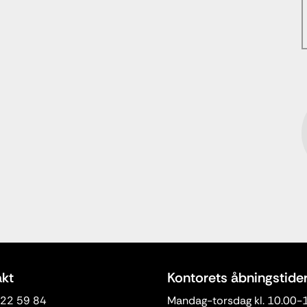
kt
Kontorets åbningstide
3 22 59 84
Mandag-torsdag kl. 10.00-