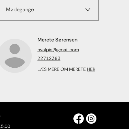
Mødegange
Merete Sørensen
hvalpis@gmail.com
22712383
LÆS MERE OM MERETE
HER
r
15.00