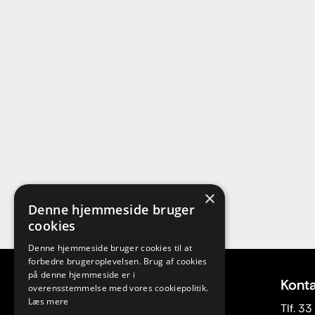
×
Denne hjemmeside bruger
cookies
Denne hjemmeside bruger cookies til at
forbedre brugeroplevelsen. Brug af cookies
på denne hjemmeside er i
Adresse
Konta
overensstemmelse med vores cookiepolitik.
Læs mere
Rytmisk Center
Tlf. 3