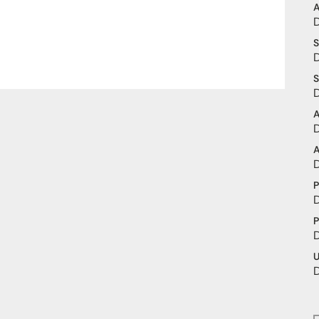
A
S
S
A
A
P
P
U