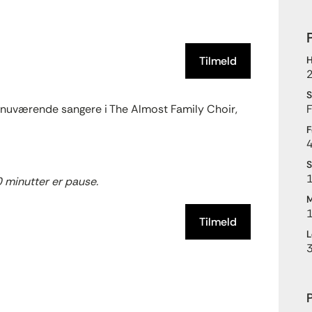
Tilmeld
H
S
l nuværende sangere i The Almost Family Choir,
F
F
4
S
1
0 minutter er pause.
M
Tilmeld
L
P