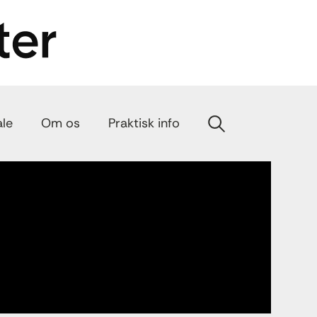
ale
Om os
Praktisk info