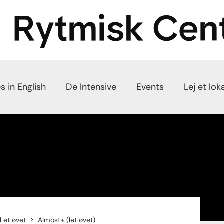
s in English
De Intensive
Events
Lej et lok
Let øvet
Almost+ (let øvet)