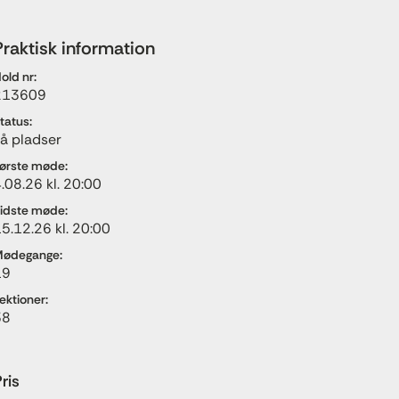
Praktisk information
old nr:
213609
tatus:
å pladser
ørste møde:
.08.26 kl. 20:00
idste møde:
5.12.26 kl. 20:00
ødegange:
19
ektioner:
38
ris