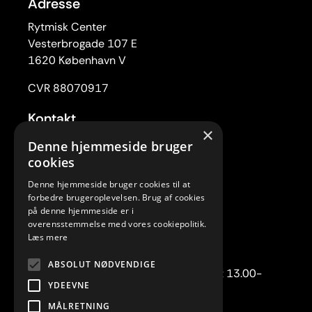
Adresse
Rytmisk Center
Vesterbrogade 107 E
1620 København V
CVR 88070917
Kontakt
×
Tlf. 33 22 59 84
Denne hjemmeside bruger
Mail:
rc@rytmiskcenter.dk
cookies
Denne hjemmeside bruger cookies til at
Kontorets åbningstider
forbedre brugeroplevelsen. Brug af cookies
Mandag-torsdag kl. 10.00-15.00
på denne hjemmeside er i
overensstemmelse med vores cookiepolitik.
Fredag lukket
Læs mere
Telefonisk henvendelse:
ABSOLUT NØDVENDIGE
Mandag-torsdag kl. 10.00-12.00 samt 13.00-
YDEEVNE
15.00.
MÅLRETNING