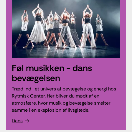
Føl musikken - dans
bevægelsen
Træd ind i et univers af bevægelse og energi hos
Rytmisk Center. Her bliver du mødt af en
atmosfære, hvor musik og bevægelse smelter
samme i en eksplosion af livsglæde.
Dans