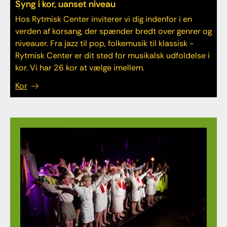
Syng i kor, uanset niveau
Hos Rytmisk Center inviterer vi dig indenfor i en
verden af korsang, der spænder bredt over genrer og
niveauer. Fra jazz til pop, folkemusik til klassisk -
Rytmisk Center er dit sted for musikalsk udfoldelse i
kor. Vi har 26 kor at vælge imellem.
Kor