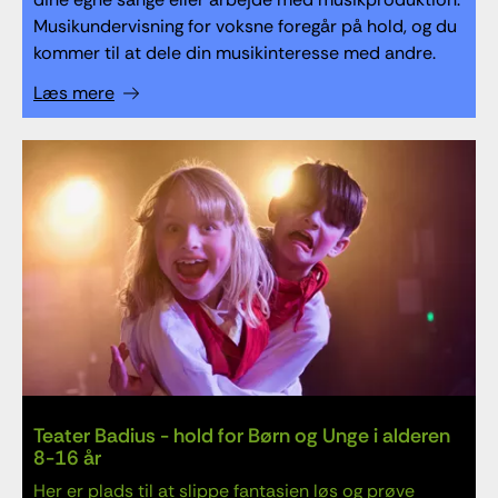
Musikundervisning for voksne foregår på hold, og du
kommer til at dele din musikinteresse med andre.
Læs mere
Teater Badius - hold for Børn og Unge i alderen
8-16 år
Her er plads til at slippe fantasien løs og prøve