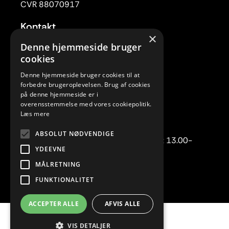
CVR 88070917
Kontakt
×
Tlf. 33 22 59 84
Denne hjemmeside bruger
Mail:
rc@rytmiskcenter.dk
cookies
Denne hjemmeside bruger cookies til at
Kontorets åbningstider
forbedre brugeroplevelsen. Brug af cookies
på denne hjemmeside er i
Mandag-torsdag kl. 10.00-15.00
overensstemmelse med vores cookiepolitik.
Fredag lukket
Læs mere
Telefonisk henvendelse:
ABSOLUT NØDVENDIGE
Mandag-torsdag kl. 10.00-12.00 samt 13.00-
YDEEVNE
15.00.
MÅLRETNING
FUNKTIONALITET
ACCEPTER ALLE
AFVIS ALLE
En del af
VIS DETALJER