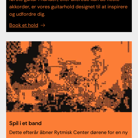
akkorder, er vores guitarhold designet til at inspirere
og udfordre dig.
Book et hold
Spil i et band
Dette efterår åbner Rytmisk Center dørene for en ny