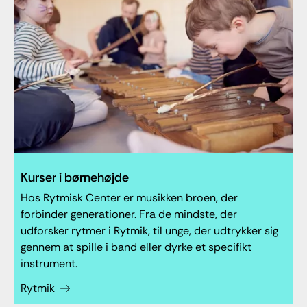
Kurser i børnehøjde
Hos Rytmisk Center er musikken broen, der
forbinder generationer. Fra de mindste, der
udforsker rytmer i Rytmik, til unge, der udtrykker sig
gennem at spille i band eller dyrke et specifikt
instrument.
Rytmik