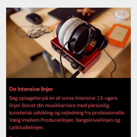
De Intensive linjer
Søg optagelse på en af vores Intensive 13-ugers
linjer. Boost din musikkarriere med personlig
kunsterisk udvikling og vejledning fra professionelle.
Vælg imellem Producerlinjen, Sangskriverlinjen og
Lydstudielinjen.