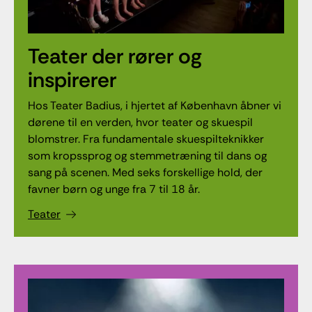
Teater der rører og
inspirerer
Hos Teater Badius, i hjertet af København åbner vi
dørene til en verden, hvor teater og skuespil
blomstrer. Fra fundamentale skuespilteknikker
som kropssprog og stemmetræning til dans og
sang på scenen. Med seks forskellige hold, der
favner børn og unge fra 7 til 18 år.
Teater