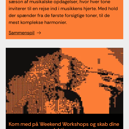
sæson af musikalske opdagelser, hvor hver tone
inviterer til en rejse ind i musikkens hjerte. Med hold
der spænder fra de første forsigtige toner, til de
mest komplekse harmonier.
Sammenspil
Kom med på Weekend Workshops og skab dine