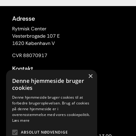
Adresse
Rytmisk Center
Vesterbrogade 107 E
1620 København V
CVR 88070917
Kontakt
×
Tlf. 33 22 59 84
Denne hjemmeside bruger
Mail:
rc@rytmiskcenter.dk
cookies
Denne hjemmeside bruger cookies til at
Kontorets åbningstider
forbedre brugeroplevelsen. Brug af cookies
Mandag-torsdag kl. 10.00-15.00
på denne hjemmeside er i
overensstemmelse med vores cookiepolitik.
Fredag lukket
Læs mere
Telefonisk henvendelse:
ABSOLUT NØDVENDIGE