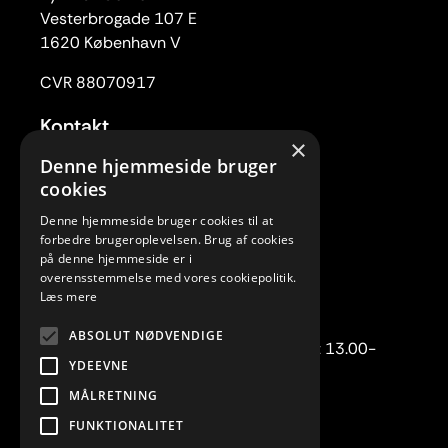
Vesterbrogade 107 E
1620 København V
CVR 88070917
Kontakt
×
Tlf. 33 22 59 84
Denne hjemmeside bruger
Mail:
rc@rytmiskcenter.dk
cookies
Denne hjemmeside bruger cookies til at
Kontorets åbningstider
forbedre brugeroplevelsen. Brug af cookies
på denne hjemmeside er i
Mandag-torsdag kl. 10.00-15.00
overensstemmelse med vores cookiepolitik.
Fredag lukket
Læs mere
Telefonisk henvendelse:
ABSOLUT NØDVENDIGE
Mandag-torsdag kl. 10.00-12.00 samt 13.00-
YDEEVNE
15.00.
MÅLRETNING
FUNKTIONALITET