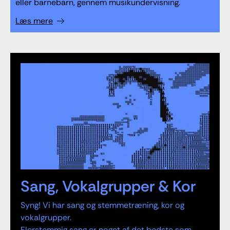
eller barnebarn, gennem musikundervisning.
Læs mere
Sang, Vokalgrupper & Kor
Syng! Vi har sang og stemmetræning, kor og
vokalgrupper.
Flerstemmig sang er noget af det bedste som