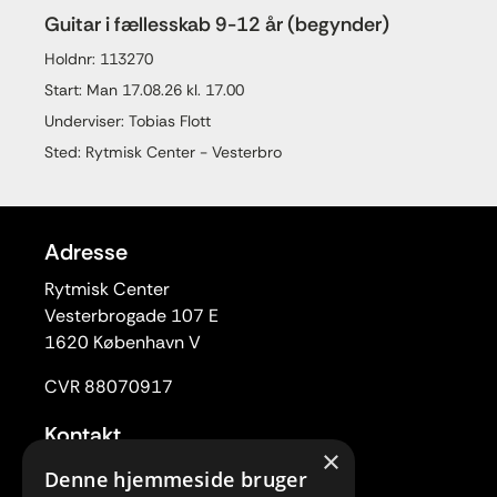
Guitar i fællesskab 9-12 år (begynder)
Holdnr: 113270
Start: Man 17.08.26 kl. 17.00
Underviser: Tobias Flott
Sted: Rytmisk Center - Vesterbro
Adresse
Rytmisk Center
Vesterbrogade 107 E
1620 København V
CVR 88070917
Kontakt
×
Tlf. 33 22 59 84
Denne hjemmeside bruger