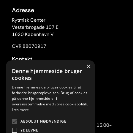
Adresse
Rytmisk Center
Vesterbrogade 107 E
1620 København V
CVR 88070917
Kontakt
×
Tlf. 33 22 59 84
Denne hjemmeside bruger
Mail:
rc@rytmiskcenter.dk
cookies
Denne hjemmeside bruger cookies til at
Kontorets åbningstider
forbedre brugeroplevelsen. Brug af cookies
på denne hjemmeside er i
Mandag-torsdag kl. 10.00-15.00
overensstemmelse med vores cookiepolitik.
Fredag lukket
Læs mere
Telefonisk henvendelse:
ABSOLUT NØDVENDIGE
Mandag-torsdag kl. 10.00-12.00 samt 13.00-
YDEEVNE
15.00.