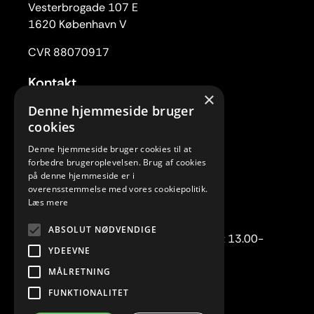
Vesterbrogade 107 E
1620 København V
CVR 88070917
Kontakt
×
Tlf. 33 22 59 84
Denne hjemmeside bruger
Mail:
rc@rytmiskcenter.dk
cookies
Denne hjemmeside bruger cookies til at
Kontorets åbningstider
forbedre brugeroplevelsen. Brug af cookies
Mandag-torsdag kl. 10.00-15.00
på denne hjemmeside er i
overensstemmelse med vores cookiepolitik.
Fredag lukket
Læs mere
Telefonisk henvendelse:
ABSOLUT NØDVENDIGE
Mandag-torsdag kl. 10.00-12.00 samt 13.00-
YDEEVNE
15.00.
MÅLRETNING
FUNKTIONALITET