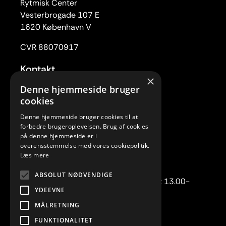
Rytmisk Center
Vesterbrogade 107 E
1620 København V
CVR 88070917
Kontakt
×
Tlf. 33 22 59 84
Denne hjemmeside bruger
Mail:
rc@rytmiskcenter.dk
cookies
Denne hjemmeside bruger cookies til at
Kontorets åbningstider
forbedre brugeroplevelsen. Brug af cookies
Mandag-torsdag kl. 10.00-15.00
på denne hjemmeside er i
overensstemmelse med vores cookiepolitik.
Fredag lukket
Læs mere
Telefonisk henvendelse:
ABSOLUT NØDVENDIGE
Mandag-torsdag kl. 10.00-12.00 samt 13.00-
YDEEVNE
15.00.
MÅLRETNING
FUNKTIONALITET