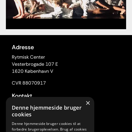
Adresse
Rytmisk Center
Vesterbrogade 107 E
1620 København V
CVR 88070917
Kontakt
×
Tlf. 33 22 59 84
Denne hjemmeside bruger
Mail:
rc@rytmiskcenter.dk
cookies
Denne hjemmeside bruger cookies til at
Kontorets åbningstider
forbedre brugeroplevelsen. Brug af cookies