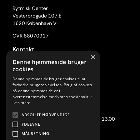
Rytmisk Center
Vesterbrogade 107 E
1620 København V
CVR 88070917
Kontakt
×
Tlf. 33 22 59 84
Denne hjemmeside bruger
Mail:
rc@rytmiskcenter.dk
cookies
Denne hjemmeside bruger cookies til at
Kontorets åbningstider
forbedre brugeroplevelsen. Brug af cookies
på denne hjemmeside er i
Mandag-torsdag kl. 10.00-15.00
overensstemmelse med vores cookiepolitik.
Fredag lukket
Læs mere
Telefonisk henvendelse:
ABSOLUT NØDVENDIGE
Mandag-torsdag kl. 10.00-12.00 samt 13.00-
YDEEVNE
15.00.
MÅLRETNING