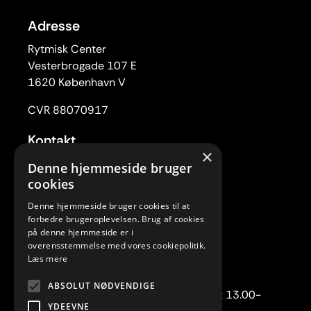
Adresse
Rytmisk Center
Vesterbrogade 107 E
1620 København V
CVR 88070917
Kontakt
×
Tlf. 33 22 59 84
Denne hjemmeside bruger
Mail:
rc@rytmiskcenter.dk
cookies
Denne hjemmeside bruger cookies til at
Kontorets åbningstider
forbedre brugeroplevelsen. Brug af cookies
Mandag-torsdag kl. 10.00-15.00
på denne hjemmeside er i
overensstemmelse med vores cookiepolitik.
Fredag lukket
Læs mere
Telefonisk henvendelse:
ABSOLUT NØDVENDIGE
Mandag-torsdag kl. 10.00-12.00 samt 13.00-
YDEEVNE