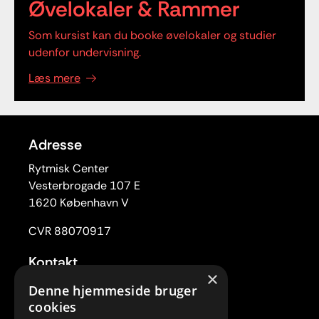
Øvelokaler & Rammer
Som kursist kan du booke øvelokaler og studier
udenfor undervisning.
Læs mere
Adresse
Rytmisk Center
Vesterbrogade 107 E
1620 København V
CVR 88070917
Kontakt
×
Tlf. 33 22 59 84
Denne hjemmeside bruger
Mail:
rc@rytmiskcenter.dk
cookies