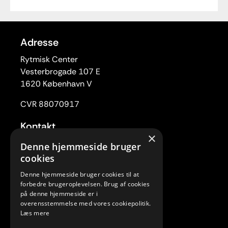
Adresse
Rytmisk Center
Vesterbrogade 107 E
1620 København V
CVR 88070917
Kontakt
×
Tlf. 33 22 59 84
Denne hjemmeside bruger
Mail:
rc@rytmiskcenter.dk
cookies
Denne hjemmeside bruger cookies til at
Kontorets åbningstider
forbedre brugeroplevelsen. Brug af cookies
Mandag-torsdag kl. 10.00-15.00
på denne hjemmeside er i
overensstemmelse med vores cookiepolitik.
Fredag lukket
Læs mere
Telefonisk henvendelse: