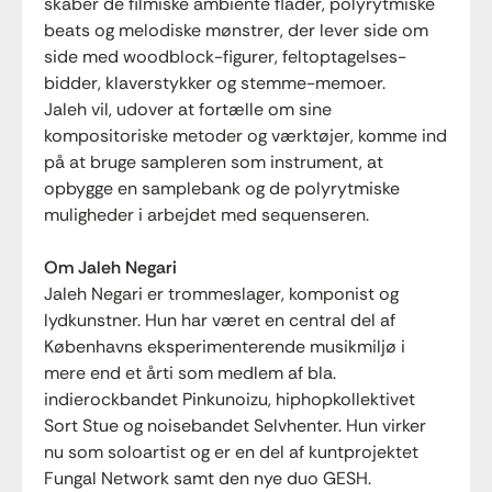
skaber de filmiske ambiente flader, polyrytmiske
beats og melodiske mønstrer, der lever side om
side med woodblock-figurer, feltoptagelses-
bidder, klaverstykker og stemme-memoer.
Jaleh vil, udover at fortælle om sine
kompositoriske metoder og værktøjer, komme ind
på at bruge sampleren som instrument, at
opbygge en samplebank og de polyrytmiske
muligheder i arbejdet med sequenseren.
Om Jaleh Negari
Jaleh Negari er trommeslager, komponist og
lydkunstner. Hun har været en central del af
Københavns eksperimenterende musikmiljø i
mere end et årti som medlem af bla.
indierockbandet Pinkunoizu, hiphopkollektivet
Sort Stue og noisebandet Selvhenter. Hun virker
nu som soloartist og er en del af kuntprojektet
Fungal Network samt den nye duo GESH.