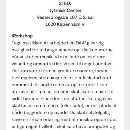
STED:
Rytmisk Center
Vesterbrogade 107 E, 2. sal
1620 København V
Workshop
Tegn musikken At arbejde i en DAW giver rig 
mulighed for at bruge øjnene og ikke kun ørerne 
når vi skaber musik. Vi skal lade os inspirere 
visuelt og omsætte det, vi ser, til noget auditivt. 
Det kan være former, grafiske mønstre, farver, 
bevægelser, stemninger m.m. der kickstarter et 
nummer. I får nogle rammer og metoder I kan 
afprøve når I på ca. en time skal skabe musik. Til 
sidst hører vi hinandens resultater. 
Da opgaven
skal løses i små teams (eller solo), er der plads til
både begyndere og øvede. Du skal selvfølgelig
have en smule erfaring med et musikprogram, det
er ligemeget hvilket. I skal selv have computer og