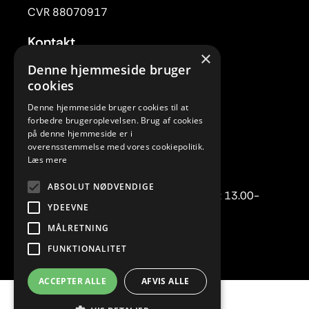
CVR 88070917
Kontakt
×
Tlf. 33 22 59 84
Denne hjemmeside bruger
Mail:
rc@rytmiskcenter.dk
cookies
Denne hjemmeside bruger cookies til at
Kontorets åbningstider
forbedre brugeroplevelsen. Brug af cookies
Mandag-torsdag kl. 10.00-15.00
på denne hjemmeside er i
overensstemmelse med vores cookiepolitik.
Fredag lukket
Læs mere
Telefonisk henvendelse:
ABSOLUT NØDVENDIGE
Mandag-torsdag kl. 10.00-12.00 samt 13.00-
YDEEVNE
15.00.
MÅLRETNING
FUNKTIONALITET
ACCEPTER ALLE
AFVIS ALLE