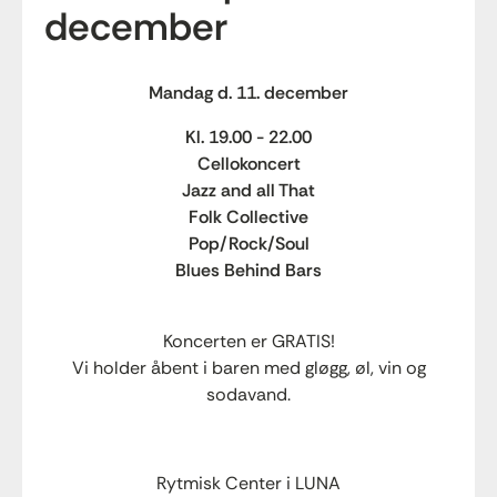
december
Panelsamtale: Fra ny artist til etableret
musiker- en samtale om vejen fra talent til
karriere.
Mandag d. 11. december
Lej et lokale
Kl. 19.00 - 22.00
Cellokoncert
Jazz and all That
Om os
Folk Collective
Pop/Rock/Soul
Praktisk info
Blues Behind Bars
Koncerten er GRATIS!
Vi holder åbent i baren med gløgg, øl, vin og
sodavand.
Rytmisk Center i LUNA