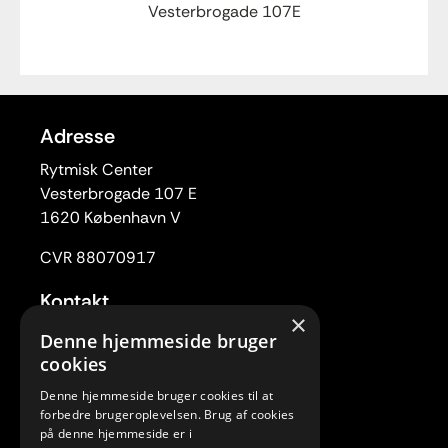
Vesterbrogade 107E
Adresse
Rytmisk Center
Vesterbrogade 107 E
1620 København V
CVR 88070917
Kontakt
×
Tlf. 33 22 59 84
Denne hjemmeside bruger
Mail:
rc@rytmiskcenter.dk
cookies
Denne hjemmeside bruger cookies til at
Kontorets åbningstider
forbedre brugeroplevelsen. Brug af cookies
Mandag-torsdag kl. 10.00-15.00
på denne hjemmeside er i