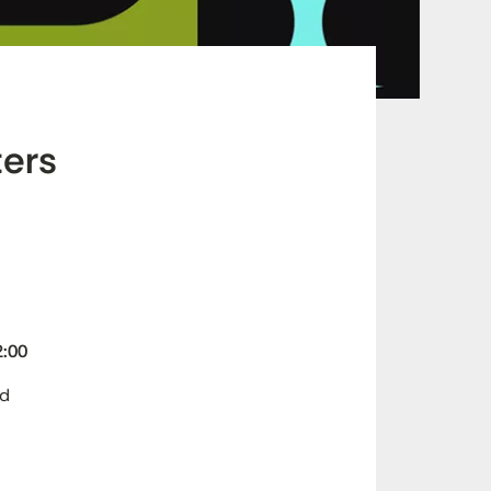
ers
2:00
ld