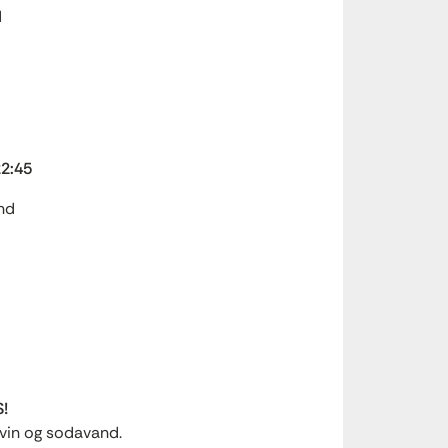
d
2:45
nd
S!
 vin og sodavand.