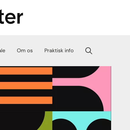
ale
Om os
Praktisk info