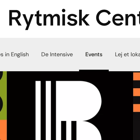
s in English
De Intensive
Events
Lej et lok