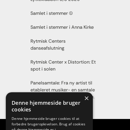
Samlet i stemmer (1)
Samlet i stemmer i Anna Kirke
Rytmisk Centers
danseafslutning
Rytmisk Center x Distortion: Et
spot i solen
Panelsamtale: Fra ny artist til
etableret musiker- en samtale
×
om vejen fra talent til karriere.
Denne hjemmeside bruger
cookies
Denne hjemmeside bruger cookies til at
forbedre brugeroplevelsen. Brug af cookies
på denne hjemmeside er i