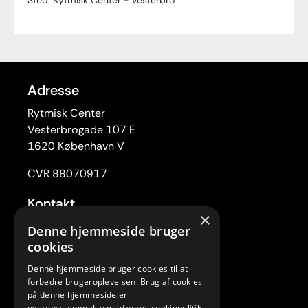
Sted: Rytmisk Center - Vesterbro
Adresse
Rytmisk Center
Vesterbrogade 107 E
1620 København V
CVR 88070917
Kontakt
×
Tlf. 33 22 59 84
Denne hjemmeside bruger
Mail:
rc@rytmiskcenter.dk
cookies
Denne hjemmeside bruger cookies til at
Kontorets åbningstider
forbedre brugeroplevelsen. Brug af cookies
Mandag-torsdag kl. 10.00-15.00
på denne hjemmeside er i
overensstemmelse med vores cookiepolitik.