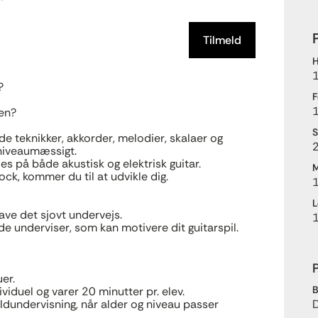
Tilmeld
H
?
F
1
ren?
S
e teknikker, akkorder, melodier, skalaer og
2
 niveaumæssigt.
lles på både akustisk og elektrisk guitar.
M
rock, kommer du til at udvikle dig.
L
ave det sjovt undervejs.
de underviser, som kan motivere dit guitarspil.
P
uer.
B
iduel og varer 20 minutter pr. elev.
oldundervisning, når alder og niveau passer