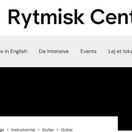
s in English
De Intensive
Events
Lej et lok
ge
Instrumental
Guitar
Guitar