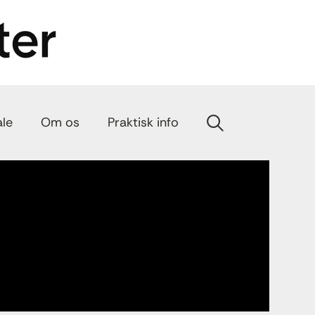
ale
Om os
Praktisk info