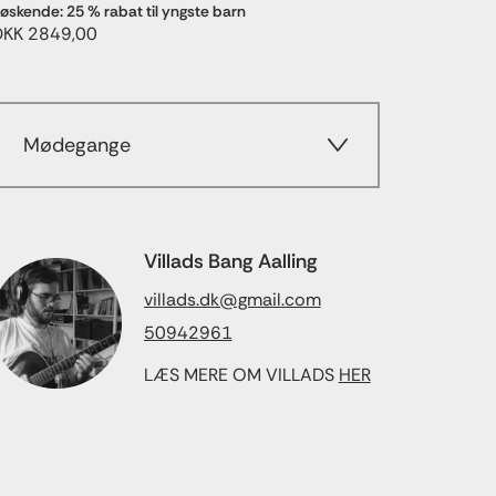
øskende: 25 % rabat til yngste barn
DKK 2849,00
Mødegange
Villads Bang Aalling
villads.dk@gmail.com
50942961
LÆS MERE OM VILLADS
HER