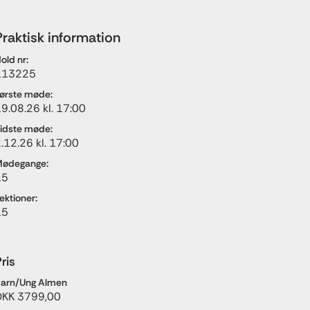
Praktisk information
old nr:
113225
ørste møde:
9.08.26 kl. 17:00
idste møde:
.12.26 kl. 17:00
ødegange:
15
ektioner:
15
ris
arn/Ung Almen
DKK 3799,00