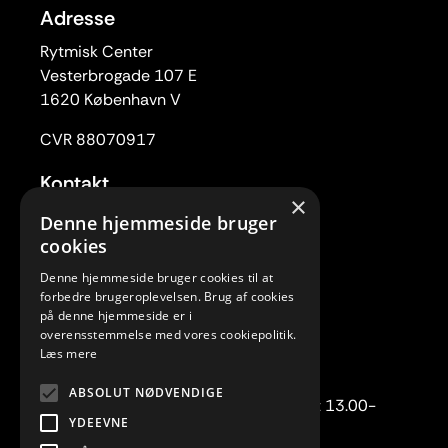
Adresse
Rytmisk Center
Vesterbrogade 107 E
1620 København V
CVR 88070917
Kontakt
×
Tlf. 33 22 59 84
Denne hjemmeside bruger
Mail:
rc@rytmiskcenter.dk
cookies
Denne hjemmeside bruger cookies til at
Kontorets åbningstider
forbedre brugeroplevelsen. Brug af cookies
Mandag-torsdag kl. 10.00-15.00
på denne hjemmeside er i
overensstemmelse med vores cookiepolitik.
Fredag lukket
Læs mere
Telefonisk henvendelse:
ABSOLUT NØDVENDIGE
Mandag-torsdag kl. 10.00-12.00 samt 13.00-
YDEEVNE
15.00.