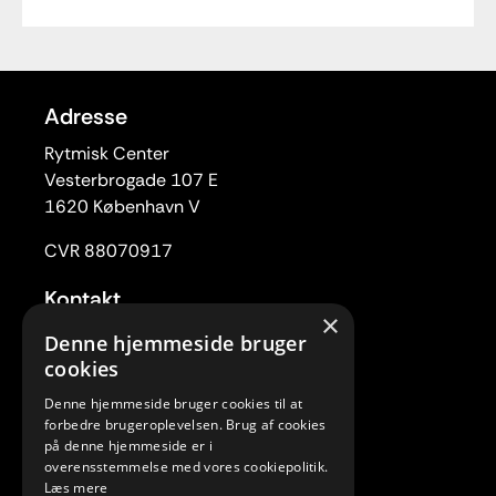
Adresse
Rytmisk Center
Vesterbrogade 107 E
1620 København V
CVR 88070917
Kontakt
×
Tlf. 33 22 59 84
Denne hjemmeside bruger
Mail:
rc@rytmiskcenter.dk
cookies
Denne hjemmeside bruger cookies til at
Kontorets åbningstider
forbedre brugeroplevelsen. Brug af cookies
Mandag-torsdag kl. 10.00-15.00
på denne hjemmeside er i
overensstemmelse med vores cookiepolitik.
Fredag lukket
Læs mere