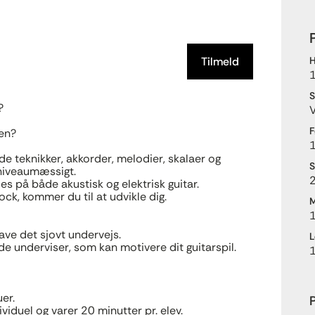
Tilmeld
H
S
?
V
F
ren?
1
e teknikker, akkorder, melodier, skalaer og
S
 niveaumæssigt.
2
lles på både akustisk og elektrisk guitar.
rock, kommer du til at udvikle dig.
M
ave det sjovt undervejs.
L
de underviser, som kan motivere dit guitarspil.
uer.
P
iduel og varer 20 minutter pr. elev.