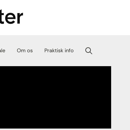
ale
Om os
Praktisk info