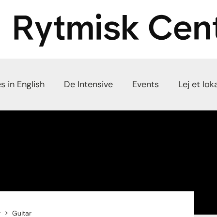
s in English
De Intensive
Events
Lej et lok
r
Guitar