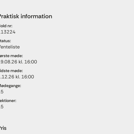
Praktisk information
old nr:
113224
tatus:
enteliste
ørste møde:
9.08.26 kl. 16:00
idste møde:
.12.26 kl. 16:00
ødegange:
15
ektioner:
15
ris