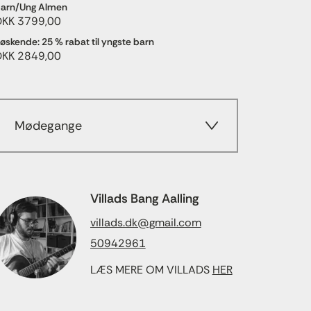
arn/Ung Almen
DKK 3799,00
øskende: 25 % rabat til yngste barn
DKK 2849,00
Mødegange
Villads Bang Aalling
villads.dk@gmail.com
50942961
LÆS MERE OM VILLADS
HER