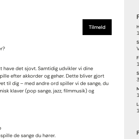
Tilmeld
H
S
er?
V
F
1
t have det sjovt. Samtidig udvikler vi dine
S
lle efter akkorder og gehør. Dette bliver gjort
3
 til dig – med andre ord spiller vi de sange, du
M
misk klaver (pop sange, jazz, filmmusik) og
L
e
P
 spille de sange du hører.