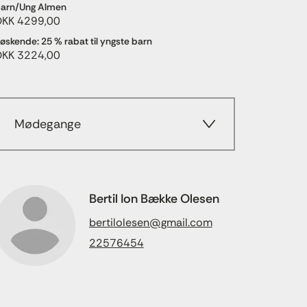
arn/Ung Almen
DKK 4299,00
øskende: 25 % rabat til yngste barn
DKK 3224,00
Mødegange
Bertil Ion Bække Olesen
bertilolesen@gmail.com
22576454