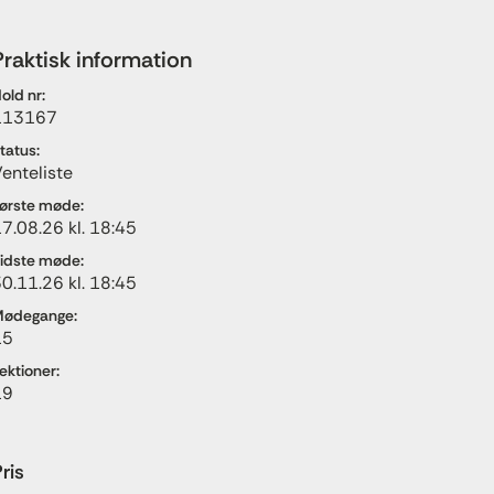
Praktisk information
old nr:
113167
tatus:
enteliste
ørste møde:
7.08.26 kl. 18:45
idste møde:
0.11.26 kl. 18:45
ødegange:
15
ektioner:
19
ris