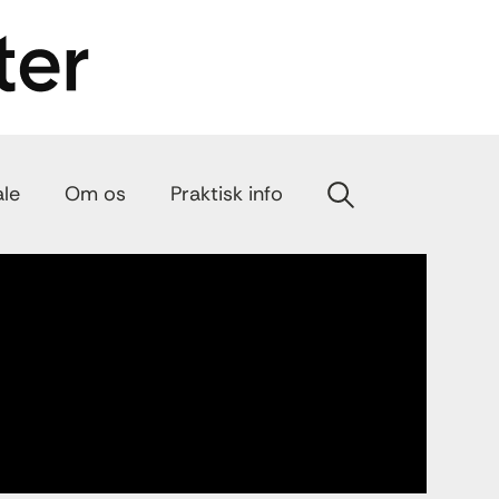
ale
Om os
Praktisk info