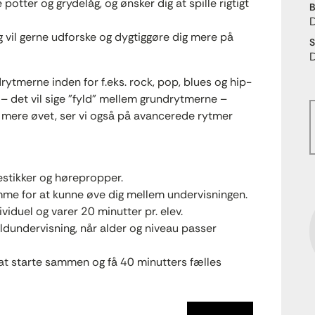
otter og grydelåg, og ønsker dig at spille rigtigt
B
og vil gerne udforske og dygtiggøre dig mere på
S
drytmerne inden for f.eks. rock, pop, blues og hip-
 – det vil sige ”fyld” mellem grundrytmerne –
 mere øvet, ser vi også på avancerede rytmer
stikker og hørepropper.
me for at kunne øve dig mellem undervisningen.
iduel og varer 20 minutter pr. elev.
oldundervisning, når alder og niveau passer
at starte sammen og få 40 minutters fælles