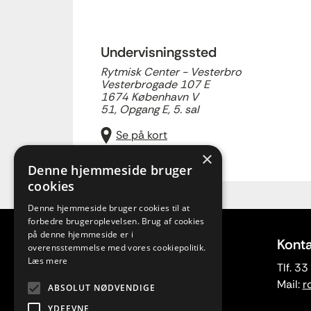
Undervisningssted
Rytmisk Center - Vesterbro
Vesterbrogade 107 E
1674 København V
51, Opgang E, 5. sal
Se på kort
×
Denne hjemmeside bruger
cookies
Denne hjemmeside bruger cookies til at
forbedre brugeroplevelsen. Brug af cookies
på denne hjemmeside er i
Adresse
Konta
overensstemmelse med vores cookiepolitik.
Læs mere
Rytmisk Center
Tlf. 3
Vesterbrogade 107 E
Mail:
r
ABSOLUT NØDVENDIGE
1620 København V
YDEEVNE