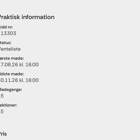
Praktisk information
old nr:
113303
tatus:
enteliste
ørste møde:
7.08.26 kl. 16:00
idste møde:
0.11.26 kl. 16:00
ødegange:
15
ektioner:
15
ris