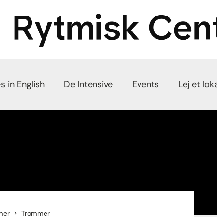
s in English
De Intensive
Events
Lej et lok
mer
Trommer