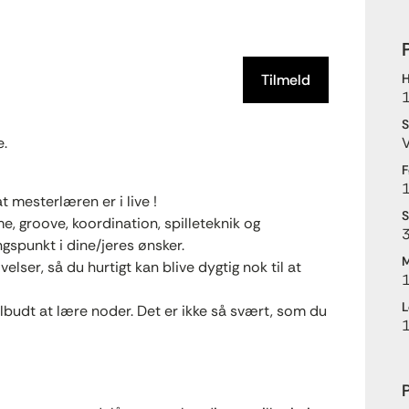
Tilmeld
H
S
e.
V
F
1
t mesterlæren er i live !
S
e, groove, koordination, spilleteknik og
3
spunkt i dine/jeres ønsker.
M
ser, så du hurtigt kan blive dygtig nok til at
L
lbudt at lære noder. Det er ikke så svært, som du
P