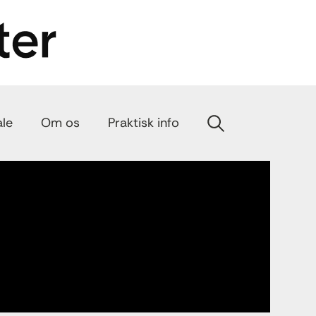
ale
Om os
Praktisk info