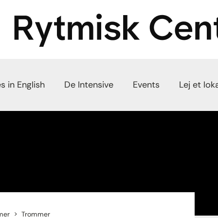
s in English
De Intensive
Events
Lej et lok
mer
Trommer