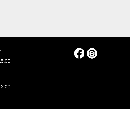
r
15.00
12.00