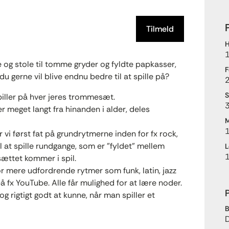
Tilmeld
H
 og stole til tomme gryder og fyldte papkasser,
F
 gerne vil blive endnu bedre til at spille på?
2
S
piller på hver jeres trommesæt.
3
 er meget langt fra hinanden i alder, deles
M
r vi først fat på grundrytmerne inden for fx rock,
il at spille rundgange, som er ”fyldet” mellem
L
ættet kommer i spil.
or mere udfordrende rytmer som funk, latin, jazz
k på fx YouTube. Alle får mulighed for at lære noder.
P
g rigtigt godt at kunne, når man spiller et
B