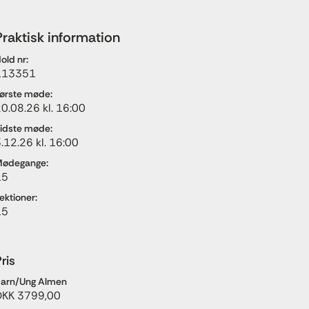
Praktisk information
old nr:
113351
ørste møde:
0.08.26 kl. 16:00
idste møde:
.12.26 kl. 16:00
ødegange:
15
ektioner:
15
ris
arn/Ung Almen
DKK 3799,00