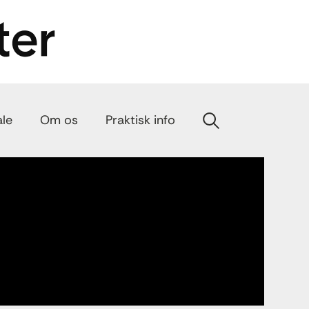
ale
Om os
Praktisk info