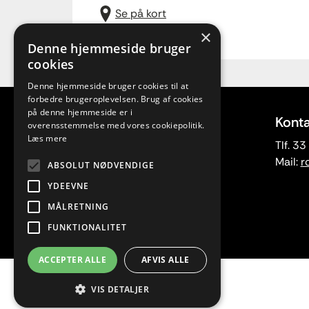
Se på kort
×
Denne hjemmeside bruger
cookies
Denne hjemmeside bruger cookies til at
forbedre brugeroplevelsen. Brug af cookies
på denne hjemmeside er i
Adresse
Konta
overensstemmelse med vores cookiepolitik.
Læs mere
Rytmisk Center
Tlf. 3
Vesterbrogade 107 E
Mail:
r
ABSOLUT NØDVENDIGE
1620 København V
YDEEVNE
CVR 88070917
MÅLRETNING
FUNKTIONALITET
ACCEPTER ALLE
AFVIS ALLE
VIS DETALJER