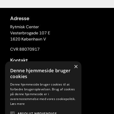
Adresse
Rytmisk Center
Vesterbrogade 107 E
1620 København V
CVR 88070917
Kontakt
×
Tlf. 33 22 59 84
Denne hjemmeside bruger
Mail:
rc@rytmiskcenter.dk
cookies
Denne hjemmeside bruger cookies til at
Kontorets åbningstider
forbedre brugeroplevelsen. Brug af cookies
Mandag-torsdag kl. 10.00-15.00
på denne hjemmeside er i
overensstemmelse med vores cookiepolitik.
Fredag lukket
Læs mere
Telefonisk henvendelse:
ABSOLUT NØDVENDIGE