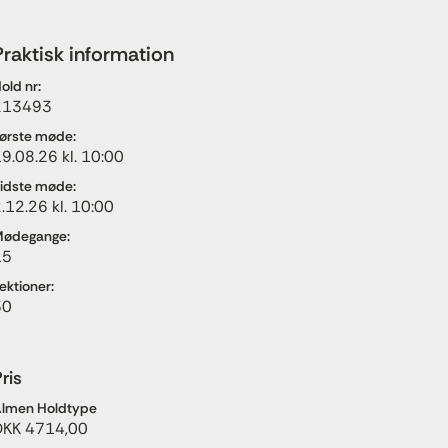
Praktisk information
old nr:
213493
ørste møde:
9.08.26 kl. 10:00
idste møde:
.12.26 kl. 10:00
ødegange:
15
ektioner:
30
ris
lmen Holdtype
DKK 4714,00