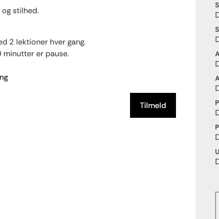
S
 og stilhed.
S
d 2 lektioner hver gang.
0 minutter er pause.
A
ang
A
P
Tilmeld
P
U