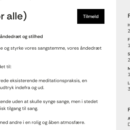
 alle)
Tilmeld
H
åndedræt og stilhed
F
1
 åbne og styrke vores sangstemme, vores åndedræt
S
2
t til:
M
llerede eksisterende meditationspraksis, en
L
udtryk indefra og ud.
kende uden at skulle synge sange, men i stedet
sk tilgang til sang.
P
A
ed andre i en rolig og åben atmosfære.