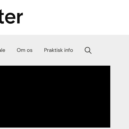
ale
Om os
Praktisk info