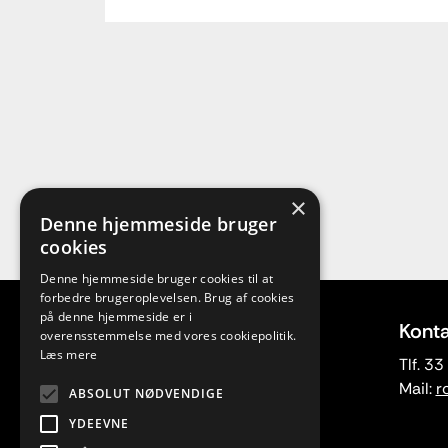
×
Denne hjemmeside bruger
cookies
Denne hjemmeside bruger cookies til at
forbedre brugeroplevelsen. Brug af cookies
på denne hjemmeside er i
Adresse
Konta
overensstemmelse med vores cookiepolitik.
Læs mere
Rytmisk Center
Tlf. 3
Vesterbrogade 107 E
Mail:
r
ABSOLUT NØDVENDIGE
1620 København V
YDEEVNE