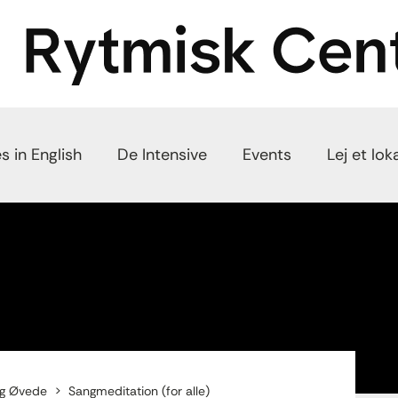
s in English
De Intensive
Events
Lej et lok
ng Øvede
Sangmeditation (for alle)