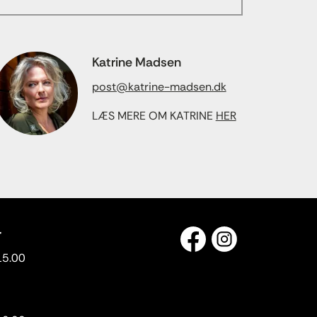
Katrine Madsen
post@katrine-madsen.dk
LÆS MERE OM KATRINE
HER
r
15.00