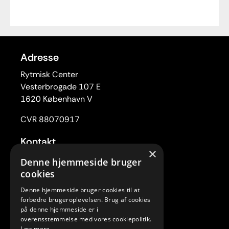
Adresse
Rytmisk Center
Vesterbrogade 107 E
1620 København V
CVR 88070917
Kontakt
×
Tlf. 33 22 59 84
Denne hjemmeside bruger
Mail:
rc@rytmiskcenter.dk
cookies
Denne hjemmeside bruger cookies til at
Kontorets åbningstider
forbedre brugeroplevelsen. Brug af cookies
Mandag-torsdag kl. 10.00-15.00
på denne hjemmeside er i
overensstemmelse med vores cookiepolitik.
Fredag lukket
Læs mere