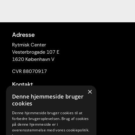
Adresse
Rytmisk Center
Vesterbrogade 107 E
1620 København V
CVR 88070917
Kontakt
×
Tlf. 33 22 59 84
Denne hjemmeside bruger
Mail:
rc@rytmiskcenter.dk
cookies
Denne hjemmeside bruger cookies til at
Kontorets åbningstider
forbedre brugeroplevelsen. Brug af cookies
Mandag-torsdag kl. 10.00-15.00
på denne hjemmeside er i
overensstemmelse med vores cookiepolitik.
Fredag lukket