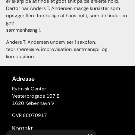
er skarp på at finde et godt snit på de enkelte hold.
Derfor har Anders T. Andersen mange kursister som
opsøger flere forskellige af hans hold, som de finder en
god
sammenhæng i.
Anders T. Andersen underviser i saxofon,
teori/hørelære, improvisation, sammenspil og
komposition.
Adresse
Rytmisk Center
Vesterbrogade 107 E
1620 København V
CVR 88070917
Kontakt