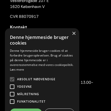
Vesterbrogade 107 E
1620 København V
CVR 88070917
Kontakt
×
Tlf. 33 22 59 84
Denne hjemmeside bruger
Mail:
rc@rytmiskcenter.dk
cookies
Denne hjemmeside bruger cookies til at
Kontorets åbningstider
forbedre brugeroplevelsen. Brug af cookies
Mandag-torsdag kl. 10.00-15.00
på denne hjemmeside er i
overensstemmelse med vores cookiepolitik.
Fredag lukket
Læs mere
Telefonisk henvendelse:
ABSOLUT NØDVENDIGE
Mandag-torsdag kl. 10.00-12.00 samt 13.00-
YDEEVNE
15.00.
MÅLRETNING
FUNKTIONALITET