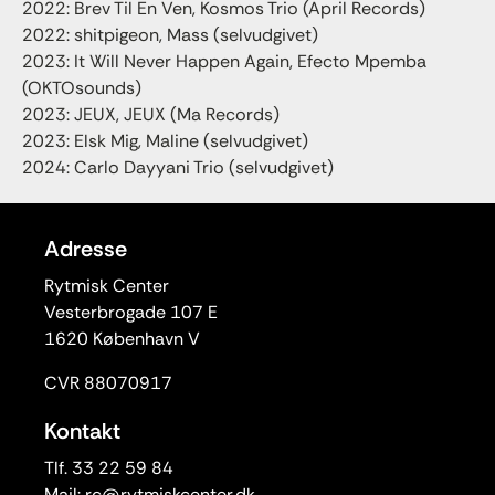
2022: Brev Til En Ven, Kosmos Trio (April Records)
2022: shitpigeon, Mass (selvudgivet)
2023: It Will Never Happen Again, Efecto Mpemba
(OKTOsounds)
2023: JEUX, JEUX (Ma Records)
2023: Elsk Mig, Maline (selvudgivet)
2024: Carlo Dayyani Trio (selvudgivet)
Adresse
Rytmisk Center
Vesterbrogade 107 E
1620 København V
CVR 88070917
Kontakt
Tlf. 33 22 59 84
Mail:
rc@rytmiskcenter.dk