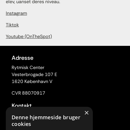
elev, uanset deres niveau.
Instagram
Tiktok
Youtube (OnTheSpot)
Adresse
Rytmisk Center
Vesterbrogade 107 E
1620 København V
CVR 88070917
Kontakt
×
Tlf. 33 22 59 84
Denne hjemmeside bruger
Mail:
rc@rytmiskcenter.dk
cookies